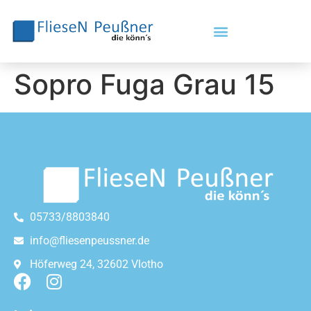
Sopro Fuga Grau 15
05733/8803840
info@fliesenpeussner.de
Höferweg 24, 32602 Vlotho