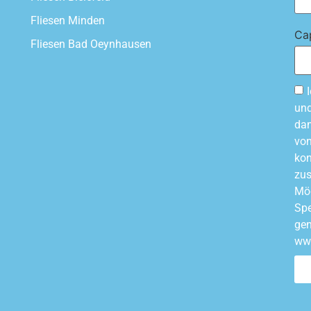
Fliesen Minden
Ca
Fliesen Bad Oeynhausen
und
dam
von
kon
zus
Mög
Spe
gen
www