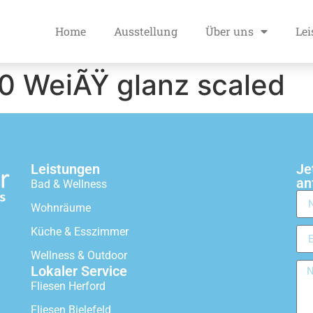
Home
Ausstellung
Über uns
Le
0 WeiÃŸ glanz scaled
Leistungen
Je
an
Bad & Wellness
Wohnräume
Küche & Esszimmer
Wellness & Outdoor
Lokaler Service
Fliesen Herford
Fliesen Bielefeld