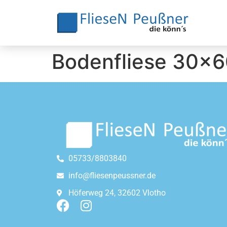
Bodenfliese 30×6
05733/8803840
info@fliesenpeussner.de
Höferweg 24, 32602 Vlotho