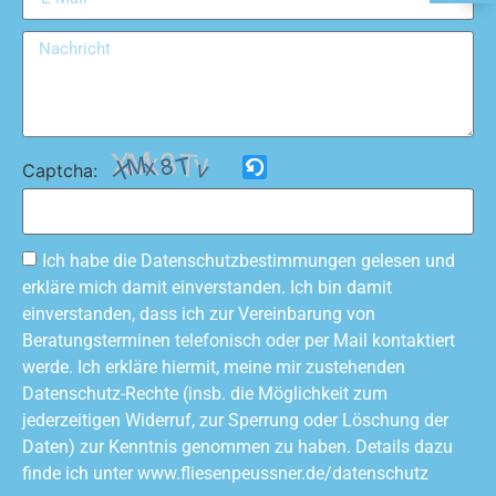
Captcha:
Ich habe die Datenschutzbestimmungen gelesen und
erkläre mich damit einverstanden. Ich bin damit
einverstanden, dass ich zur Vereinbarung von
Beratungsterminen telefonisch oder per Mail kontaktiert
werde. Ich erkläre hiermit, meine mir zustehenden
Datenschutz-Rechte (insb. die Möglichkeit zum
jederzeitigen Widerruf, zur Sperrung oder Löschung der
Daten) zur Kenntnis genommen zu haben. Details dazu
finde ich unter www.fliesenpeussner.de/datenschutz