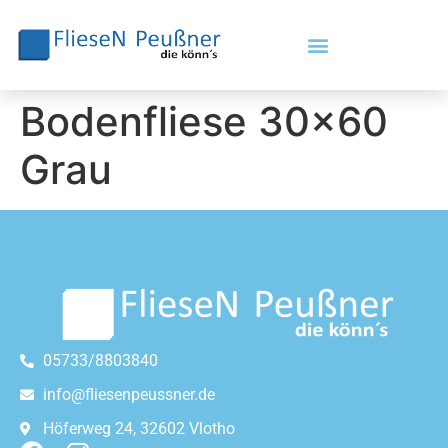
Bodenfliese 30×60
Grau
05733/8803840
info@fliesenpeussner.de
Höferweg 24, 32602 Vlotho